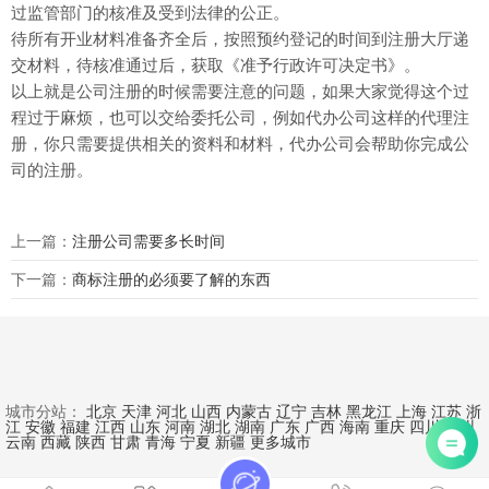
过监管部门的核准及受到法律的公正。
待所有开业材料准备齐全后，按照预约登记的时间到注册大厅递
交材料，待核准通过后，获取《准予行政许可决定书》。
以上就是公司注册的时候需要注意的问题，如果大家觉得这个过
程过于麻烦，也可以交给委托公司，例如代办公司这样的代理注
册，你只需要提供相关的资料和材料，代办公司会帮助你完成公
司的注册。
上一篇：
注册公司需要多长时间
下一篇：
商标注册的必须要了解的东西
城市分站：
北京
天津
河北
山西
内蒙古
辽宁
吉林
黑龙江
上海
江苏
浙
江
安徽
福建
江西
山东
河南
湖北
湖南
广东
广西
海南
重庆
四川
贵州
云南
西藏
陕西
甘肃
青海
宁夏
新疆
更多城市