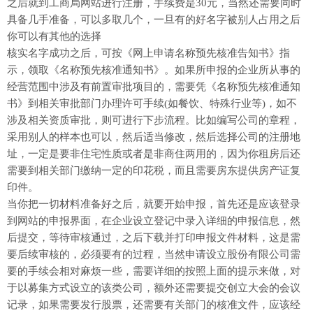
之后就到工商局网站进行注册，手续费是30元，当然还需要同时
具备几手准备，可以多取几个，一旦有的好名字被别人占用之后
你可以有其他的选择
核实名字成功之后，可按《网上申请名称预先核准告知书》指
示，领取《名称预先核准通知书》。如果所申报的企业所从事的
经营范围中涉及有前置审批项目的，需要凭《名称预先核准通知
书》到相关审批部门办理许可手续(如餐饮、特殊行业等)，如不
涉及相关资质审批，则可进行下步流程。比如编写公司的章程，
采用别人的样本也可以，然后适当修改，然后选择公司的注册地
址，一定是要非住宅性质或者是非商住两用的，因为你租房后还
需要到相关部门缴纳一定的印花税，而且需要房东提供房产证复
印件。
当你把一切材料准备好之后，就要开始申报，首先还是应该登录
到网站的申报界面，在企业设立登记中录入详细的申报信息，然
后提交，等待审核通过，之后下载并打印申报文件材料，这是需
要后续审核的，必须要有的过程，当然申请设立股份有限公司需
要的手续会相对麻烦一些，需要详细的按照上面的提示来做，对
于以募集方式设立的该类公司，额外还需要提交创立大会的会议
记录，如果需要发行股票，还需要有关部门的核准文件，应该经