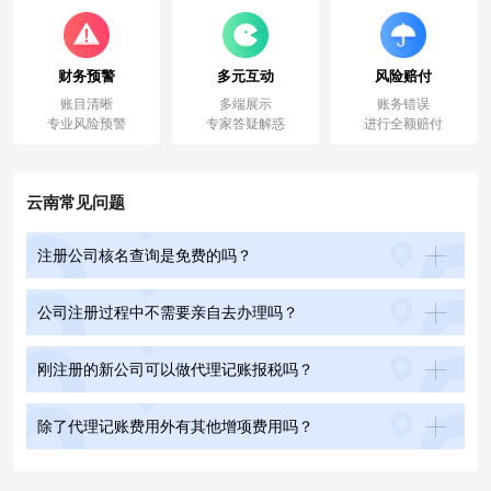
财务预警
多元互动
风险赔付
账目清晰
多端展示
账务错误
专业风险预警
专家答疑解惑
进行全额赔付
云南常见问题
注册公司核名查询是免费的吗？
公司注册过程中不需要亲自去办理吗？
刚注册的新公司可以做代理记账报税吗？
除了代理记账费用外有其他增项费用吗？