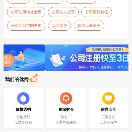
公司注册地址变更
公司法人变更
公司股权转让
公司经营范围变更
工商变更
其他工商业务
我们的优势
价格透明
资深财会
信息安全
价格透明
"多对一"
三重备份
无隐形收费
专属财税服务
安全有保障